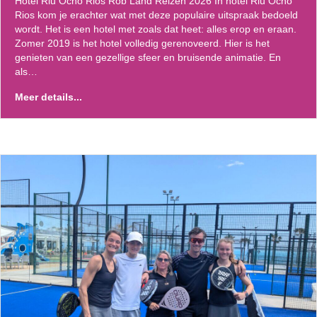
Hotel Riu Ocho Rios Rob Land Reizen 2026 In hotel Riu Ocho
Rios kom je erachter wat met deze populaire uitspraak bedoeld
wordt. Het is een hotel met zoals dat heet: alles erop en eraan.
Zomer 2019 is het hotel volledig gerenoveerd. Hier is het
genieten van een gezellige sfeer en bruisende animatie. En
als…
Meer details...