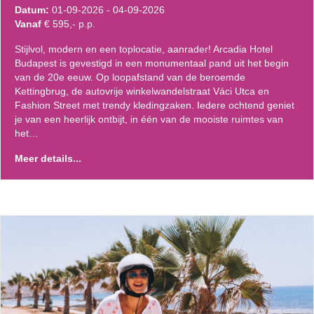
Datum:
01-09-2026 - 04-09-2026
Vanaf
€ 595,- p.p.
Stijlvol, modern en een toplocatie, aanrader! Arcadia Hotel
Budapest is gevestigd in een monumentaal pand uit het begin
van de 20e eeuw. Op loopafstand van de beroemde
Kettingbrug, de autovrije winkelwandelstraat Váci Utca en
Fashion Street met trendy kledingzaken. Iedere ochtend geniet
je van een heerlijk ontbijt, in één van de mooiste ruimtes van
het…
Meer details...