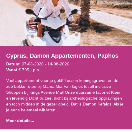
Cyprus, Damon Appartementen, Paphos
Datum:
07-08-2026 - 14-08-2026
Vanaf
€ 795,- p.p.
Veel appartement voor je geld! Tussen koningsgraven en de
zee Lekker eten bij Mama Mia Van logies tot all inclusive
Shoppen bij Kings Avenue Mall Onze duurzame favoriet Klein
en levendig Dicht bij zee, dicht bij archeologische opgravingen
en toch midden in de gezelligheid. Dat is Damon Kefalos. Als je
je eens helemaal wilt laten…
Meer details...