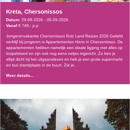
Kreta, Chersonissos
Datum:
29-08-2026 - 05-09-2026
Vanaf
€ 749,- p.p.
Jongerenvakantie Chersonissos Rob Land Reizen 2026 Geliefd
verblijf bij jongeren is Appartementen Haris in Chersonissos. De
appartementen hebben namelijk een ideale ligging met alles op
loopafstand en zijn ook nog eens netjes ingericht. Zo ben je
altijd dicht bij het uitgaansleven en heb je een grote supermarkt
en taxi standplaats in de buurt. Zie je…
Meer details...