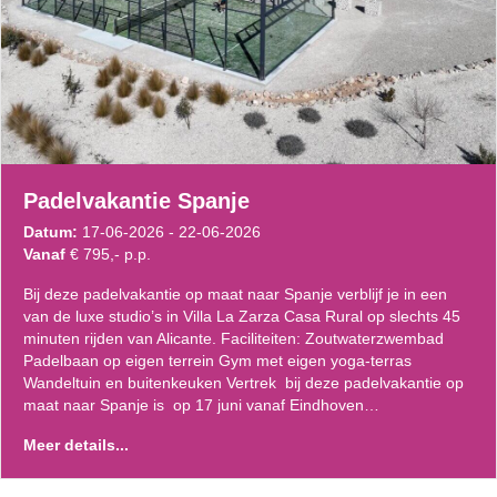
Padelvakantie Spanje
Datum:
17-06-2026 - 22-06-2026
Vanaf
€ 795,- p.p.
Bij deze padelvakantie op maat naar Spanje verblijf je in een
van de luxe studio’s in Villa La Zarza Casa Rural op slechts 45
minuten rijden van Alicante. Faciliteiten: Zoutwaterzwembad
Padelbaan op eigen terrein Gym met eigen yoga-terras
Wandeltuin en buitenkeuken Vertrek bij deze padelvakantie op
maat naar Spanje is op 17 juni vanaf Eindhoven…
Meer details...