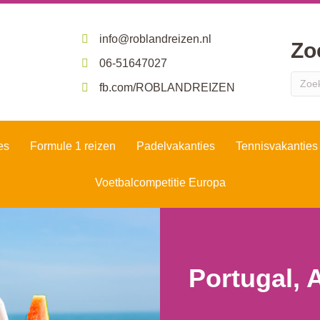
info@roblandreizen.nl
Zo
06-51647027
fb.com/ROBLANDREIZEN
es
Formule 1 reizen
Padelvakanties
Tennisvakanties
Voetbalcompetitie Europa
Portugal, 