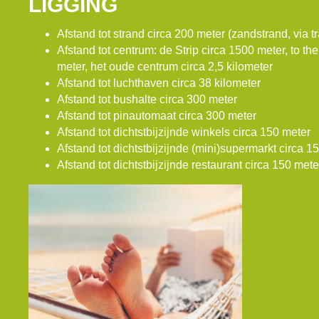
LIGGING
Afstand tot strand circa 200 meter (zandstrand, via t
Afstand tot centrum: de Strip circa 1500 meter, to the
meter, het oude centrum circa 2,5 kilometer
Afstand tot luchthaven circa 38 kilometer
Afstand tot bushalte circa 300 meter
Afstand tot pinautomaat circa 300 meter
Afstand tot dichtstbijzijnde winkels circa 150 meter
Afstand tot dichtstbijzijnde (mini)supermarkt circa 1
Afstand tot dichtstbijzijnde restaurant circa 150 mete