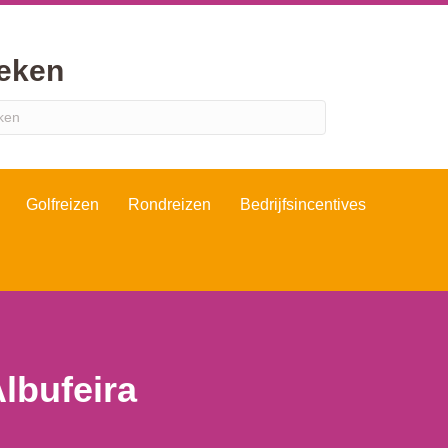
eken
Golfreizen
Rondreizen
Bedrijfsincentives
Albufeira