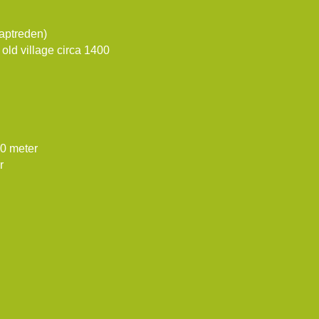
raptreden)
 old village circa 1400
50 meter
r