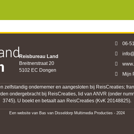
06-5
info@
Reisbureau Land
Breitnerstraat 20
www.r
https://r
5102 EC Dongen
Mijn
 zelfstandig ondernemer en aangesloten bij ReisCreaties; fran
orden ondergebracht bij ReisCreaties, lid van ANVR (onder n
3745). U boekt en betaalt aan ReisCreaties (KvK 20148825).
Een website van
Bas van Disseldorp Multimedia Producties
- 2024