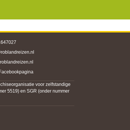
1647027
roblandreizen.nl
oblandreizen.nl
oblandreizen.nl/
 Facebookpagina
chiseorganisatie voor zelfstandige
ummer 5519) en SGR (onder nummer