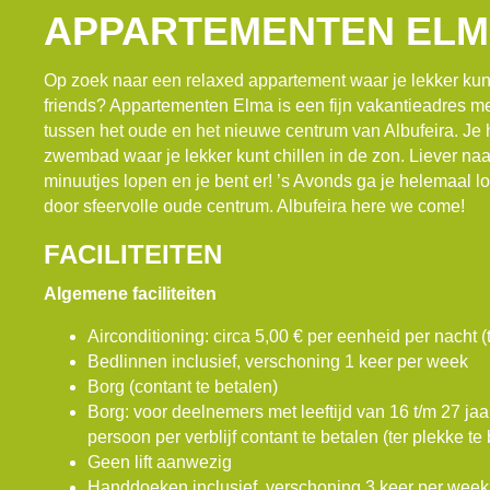
APPARTEMENTEN EL
Op zoek naar een relaxed appartement waar je lekker kunt
friends? Appartementen Elma is een fijn vakantieadres met
tussen het oude en het nieuwe centrum van Albufeira. Je h
zwembad waar je lekker kunt chillen in de zon. Liever naar
minuutjes lopen en je bent er! ’s Avonds ga je helemaal los
door sfeervolle oude centrum. Albufeira here we come!
FACILITEITEN
Algemene faciliteiten
Airconditioning: circa 5,00 € per eenheid per nacht (
Bedlinnen inclusief, verschoning 1 keer per week
Borg (contant te betalen)
Borg: voor deelnemers met leeftijd van 16 t/m 27 jaa
persoon per verblijf contant te betalen (ter plekke te 
Geen lift aanwezig
Handdoeken inclusief, verschoning 3 keer per week