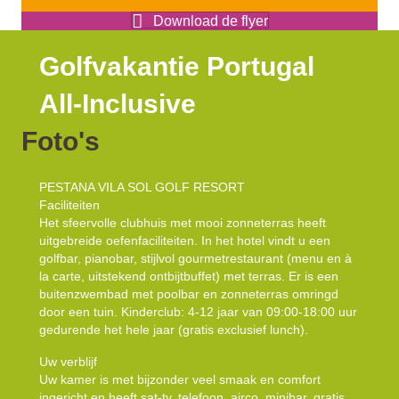
Download de flyer
Golfvakantie Portugal
All-Inclusive
Foto's
PESTANA VILA SOL GOLF RESORT
Faciliteiten
Het sfeervolle clubhuis met mooi zonneterras heeft
uitgebreide oefenfaciliteiten. In het hotel vindt u een
golfbar, pianobar, stijlvol gourmetrestaurant (menu en à
la carte, uitstekend ontbijtbuffet) met terras. Er is een
buitenzwembad met poolbar en zonneterras omringd
door een tuin. Kinderclub: 4-12 jaar van 09:00-18:00 uur
gedurende het hele jaar (gratis exclusief lunch).
Uw verblijf
Uw kamer is met bijzonder veel smaak en comfort
ingericht en heeft sat-tv, telefoon, airco, minibar, gratis