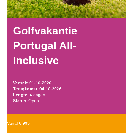
Golfvakantie
Portugal All-
Inclusive
Vertrek
: 01-10-2026
Terugkomst
: 04-10-2026
Lengte
: 4 dagen
Status
: Open
Vanaf
€ 995