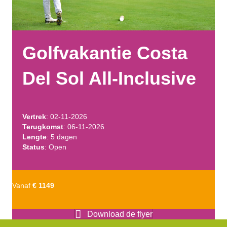
Golfvakantie Costa
Del Sol All-Inclusive
Vertrek
: 02-11-2026
Terugkomst
: 06-11-2026
Lengte
: 5 dagen
Status
: Open
Vanaf
€ 1149
Download de flyer